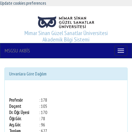
Update cookies preferences
Mimar Sinan Güzel Sanatlar Üniversitesi
Akademik Bilgi Sistemi
MSGSU AKBİS
Menu
Unvanlara Göre Dağılım
Profesör
: 178
Doçent
: 105
Dr. Öğr. Üyesi
: 170
Öğr.Gör.
: 78
Arş.Gör.
: 96
Toplam
: 627