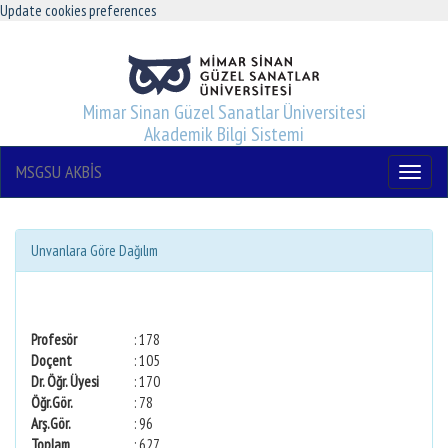
Update cookies preferences
Mimar Sinan Güzel Sanatlar Üniversitesi
Akademik Bilgi Sistemi
MSGSU AKBİS
Menu
Unvanlara Göre Dağılım
Profesör
: 178
Doçent
: 105
Dr. Öğr. Üyesi
: 170
Öğr.Gör.
: 78
Arş.Gör.
: 96
Toplam
: 627