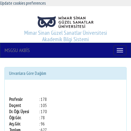
Update cookies preferences
Mimar Sinan Güzel Sanatlar Üniversitesi
Akademik Bilgi Sistemi
MSGSU AKBİS
Menu
Unvanlara Göre Dağılım
Profesör
: 178
Doçent
: 105
Dr. Öğr. Üyesi
: 170
Öğr.Gör.
: 78
Arş.Gör.
: 96
Toplam
: 627