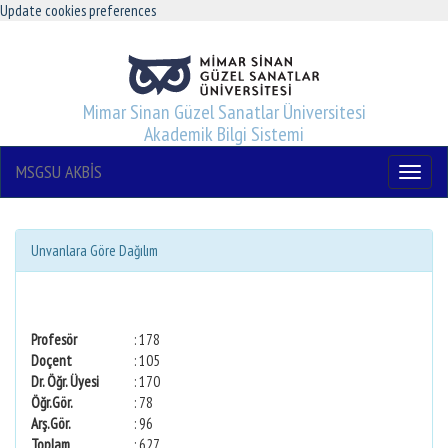
Update cookies preferences
Mimar Sinan Güzel Sanatlar Üniversitesi
Akademik Bilgi Sistemi
MSGSU AKBİS
Menu
Unvanlara Göre Dağılım
Profesör
: 178
Doçent
: 105
Dr. Öğr. Üyesi
: 170
Öğr.Gör.
: 78
Arş.Gör.
: 96
Toplam
: 627