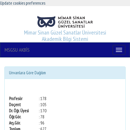
Update cookies preferences
Mimar Sinan Güzel Sanatlar Üniversitesi
Akademik Bilgi Sistemi
MSGSU AKBİS
Menu
Unvanlara Göre Dağılım
Profesör
: 178
Doçent
: 105
Dr. Öğr. Üyesi
: 170
Öğr.Gör.
: 78
Arş.Gör.
: 96
Toplam
: 627