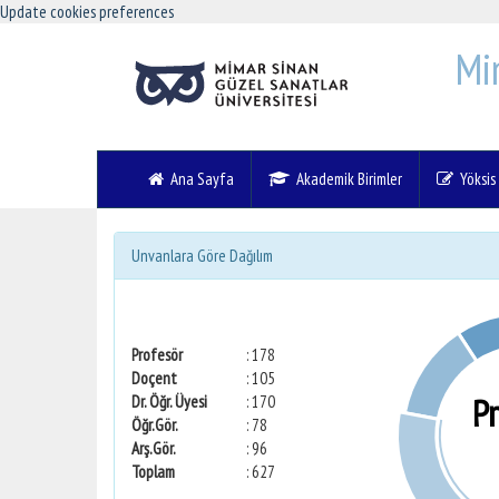
Update cookies preferences
Mi
Ana Sayfa
Akademik Birimler
Yöksis V
Unvanlara Göre Dağılım
Profesör
: 178
Doçent
: 105
P
Dr. Öğr. Üyesi
: 170
Öğr.Gör.
: 78
Arş.Gör.
: 96
Toplam
: 627