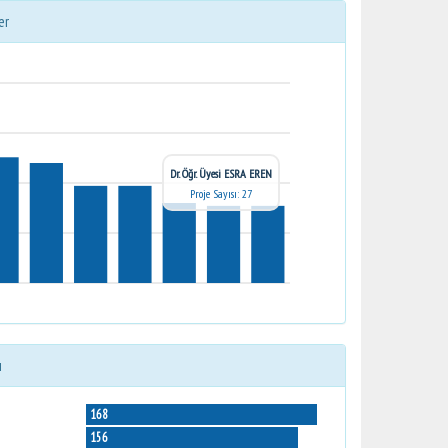
er
Dr. Öğr. Üyesi ESRA EREN
Proje Sayısı: 27
ı
168
156