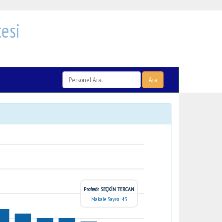
esi
Ara
Profesör SEÇKİN TERCAN
Makale Sayısı: 43