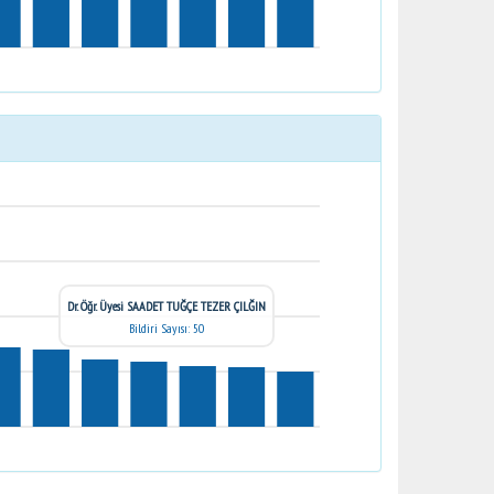
Dr. Öğr. Üyesi SAADET TUĞÇE TEZER ÇILĞIN
Bildiri Sayısı: 50