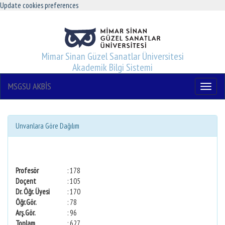
Update cookies preferences
Mimar Sinan Güzel Sanatlar Üniversitesi
Akademik Bilgi Sistemi
MSGSU AKBİS
Menu
Unvanlara Göre Dağılım
Profesör
: 178
Doçent
: 105
Dr. Öğr. Üyesi
: 170
Öğr.Gör.
: 78
Arş.Gör.
: 96
Toplam
: 627