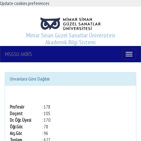
Update cookies preferences
Mimar Sinan Güzel Sanatlar Üniversitesi
Akademik Bilgi Sistemi
MSGSU AKBİS
Menu
Unvanlara Göre Dağılım
Profesör
: 178
Doçent
: 105
Dr. Öğr. Üyesi
: 170
Öğr.Gör.
: 78
Arş.Gör.
: 96
Toplam
: 627