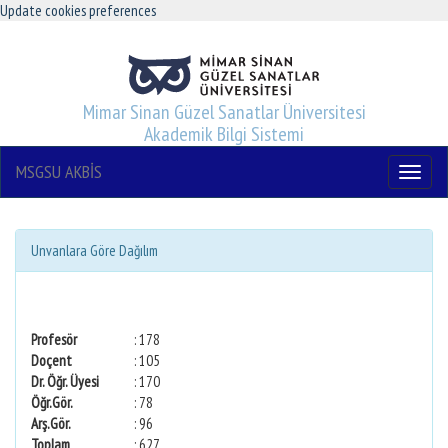
Update cookies preferences
Mimar Sinan Güzel Sanatlar Üniversitesi
Akademik Bilgi Sistemi
MSGSU AKBİS
Menu
Unvanlara Göre Dağılım
Profesör
: 178
Doçent
: 105
Dr. Öğr. Üyesi
: 170
Öğr.Gör.
: 78
Arş.Gör.
: 96
Toplam
: 627