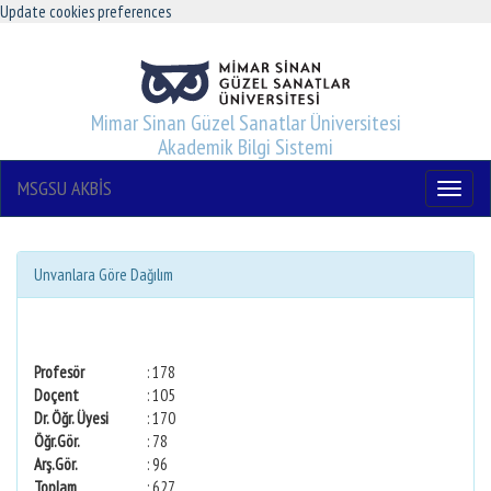
Update cookies preferences
Mimar Sinan Güzel Sanatlar Üniversitesi
Akademik Bilgi Sistemi
MSGSU AKBİS
Menu
Unvanlara Göre Dağılım
Profesör
: 178
Doçent
: 105
Dr. Öğr. Üyesi
: 170
Öğr.Gör.
: 78
Arş.Gör.
: 96
Toplam
: 627