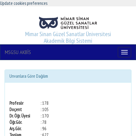
Update cookies preferences
Mimar Sinan Güzel Sanatlar Üniversitesi
Akademik Bilgi Sistemi
MSGSU AKBİS
Menu
Unvanlara Göre Dağılım
Profesör
: 178
Doçent
: 105
Dr. Öğr. Üyesi
: 170
Öğr.Gör.
: 78
Arş.Gör.
: 96
Toplam
: 627