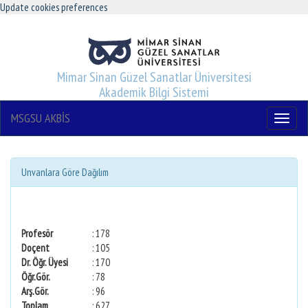
Update cookies preferences
Mimar Sinan Güzel Sanatlar Üniversitesi
Akademik Bilgi Sistemi
MSGSU AKBİS
Menu
Unvanlara Göre Dağılım
Profesör
: 178
Doçent
: 105
Dr. Öğr. Üyesi
: 170
Öğr.Gör.
: 78
Arş.Gör.
: 96
Toplam
: 627