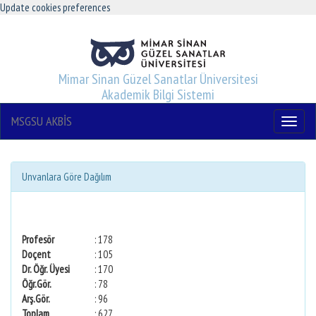
Update cookies preferences
Mimar Sinan Güzel Sanatlar Üniversitesi
Akademik Bilgi Sistemi
MSGSU AKBİS
Menu
Unvanlara Göre Dağılım
Profesör
: 178
Doçent
: 105
Dr. Öğr. Üyesi
: 170
Öğr.Gör.
: 78
Arş.Gör.
: 96
Toplam
: 627