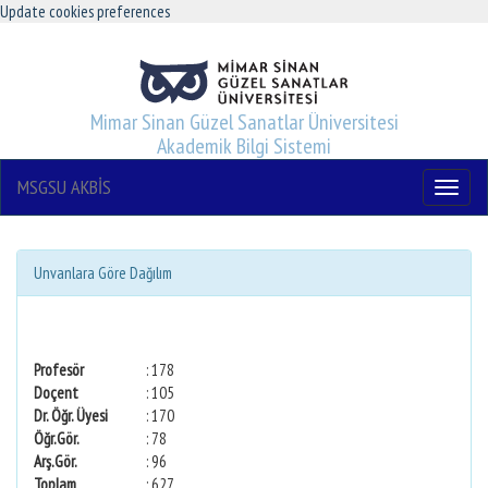
Update cookies preferences
Mimar Sinan Güzel Sanatlar Üniversitesi
Akademik Bilgi Sistemi
MSGSU AKBİS
Menu
Unvanlara Göre Dağılım
Profesör
: 178
Doçent
: 105
Dr. Öğr. Üyesi
: 170
Öğr.Gör.
: 78
Arş.Gör.
: 96
Toplam
: 627