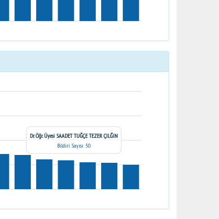
Dr. Öğr. Üyesi SAADET TUĞÇE TEZER ÇILĞIN
Bildiri Sayısı: 50