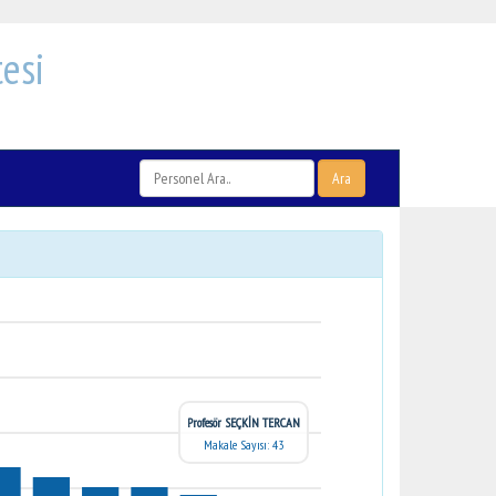
esi
Ara
Profesör SEÇKİN TERCAN
Makale Sayısı: 43