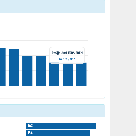
er
Dr. Öğr. Üyesi ESRA EREN
Proje Sayısı: 27
ı
168
156