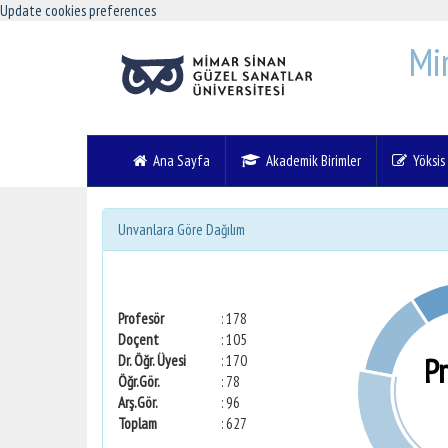
Update cookies preferences
Mi
Ana Sayfa
Akademik Birimler
Yöksis V
Unvanlara Göre Dağılım
Profesör
: 178
Doçent
: 105
P
Dr. Öğr. Üyesi
: 170
Öğr.Gör.
: 78
Arş.Gör.
: 96
Toplam
: 627