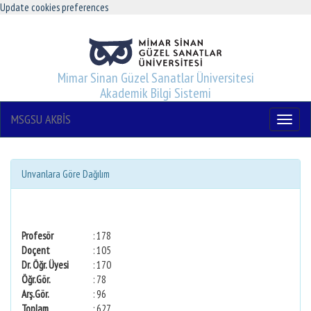
Update cookies preferences
Mimar Sinan Güzel Sanatlar Üniversitesi
Akademik Bilgi Sistemi
MSGSU AKBİS
Menu
Unvanlara Göre Dağılım
Profesör
: 178
Doçent
: 105
Dr. Öğr. Üyesi
: 170
Öğr.Gör.
: 78
Arş.Gör.
: 96
Toplam
: 627