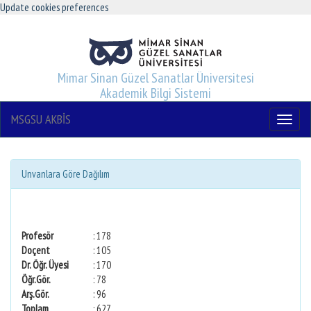
Update cookies preferences
Mimar Sinan Güzel Sanatlar Üniversitesi
Akademik Bilgi Sistemi
MSGSU AKBİS
Menu
Unvanlara Göre Dağılım
Profesör
: 178
Doçent
: 105
Dr. Öğr. Üyesi
: 170
Öğr.Gör.
: 78
Arş.Gör.
: 96
Toplam
: 627