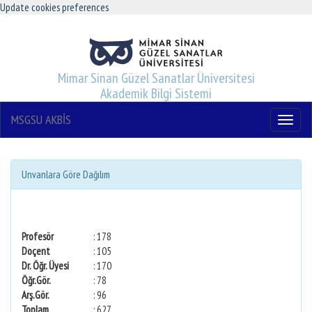
Update cookies preferences
Mimar Sinan Güzel Sanatlar Üniversitesi
Akademik Bilgi Sistemi
MSGSU AKBİS
Menu
Unvanlara Göre Dağılım
Profesör
: 178
Doçent
: 105
Dr. Öğr. Üyesi
: 170
Öğr.Gör.
: 78
Arş.Gör.
: 96
Toplam
: 627