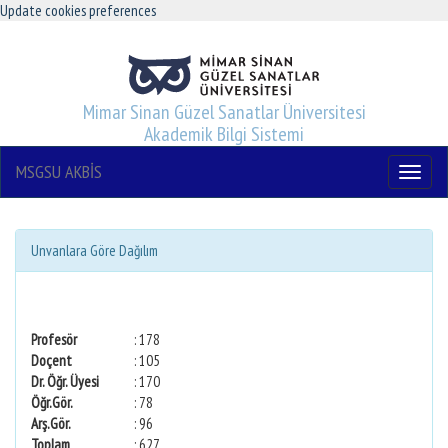
Update cookies preferences
Mimar Sinan Güzel Sanatlar Üniversitesi
Akademik Bilgi Sistemi
MSGSU AKBİS
Menu
Unvanlara Göre Dağılım
Profesör
: 178
Doçent
: 105
Dr. Öğr. Üyesi
: 170
Öğr.Gör.
: 78
Arş.Gör.
: 96
Toplam
: 627