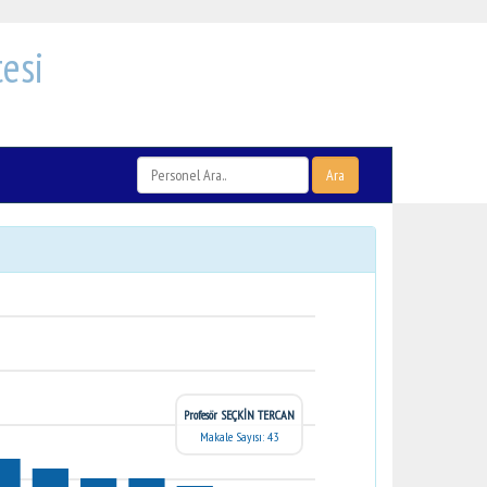
esi
Ara
Profesör SEÇKİN TERCAN
Makale Sayısı: 43