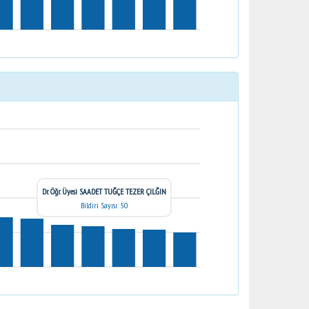
Dr. Öğr. Üyesi SAADET TUĞÇE TEZER ÇILĞIN
Bildiri Sayısı: 50