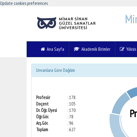
Update cookies preferences
Mi
Ana Sayfa
Akademik Birimler
Yöksis V
Unvanlara Göre Dağılım
Profesör
: 178
Doçent
: 105
P
Dr. Öğr. Üyesi
: 170
Öğr.Gör.
: 78
Arş.Gör.
: 96
Toplam
: 627