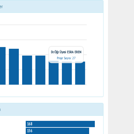
er
Dr. Öğr. Üyesi ESRA EREN
Proje Sayısı: 27
ı
168
156