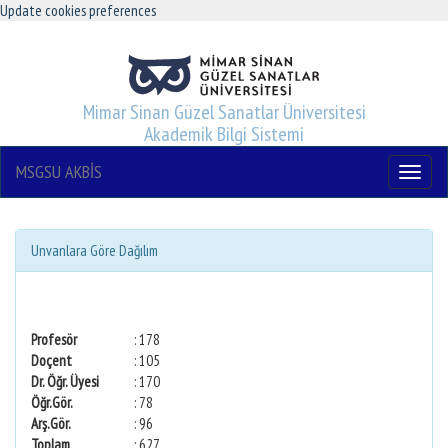
Update cookies preferences
Mimar Sinan Güzel Sanatlar Üniversitesi
Akademik Bilgi Sistemi
MSGSU AKBİS
Menu
Unvanlara Göre Dağılım
Profesör
: 178
Doçent
: 105
Dr. Öğr. Üyesi
: 170
Öğr.Gör.
: 78
Arş.Gör.
: 96
Toplam
: 627