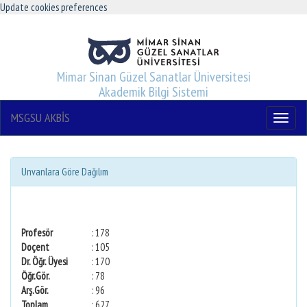
Update cookies preferences
Mimar Sinan Güzel Sanatlar Üniversitesi
Akademik Bilgi Sistemi
MSGSU AKBİS
Menu
Unvanlara Göre Dağılım
Profesör
: 178
Doçent
: 105
Dr. Öğr. Üyesi
: 170
Öğr.Gör.
: 78
Arş.Gör.
: 96
Toplam
: 627