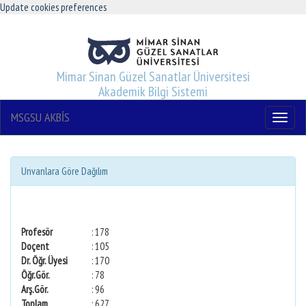
Update cookies preferences
Mimar Sinan Güzel Sanatlar Üniversitesi
Akademik Bilgi Sistemi
MSGSU AKBİS
Menu
Unvanlara Göre Dağılım
Profesör
: 178
Doçent
: 105
Dr. Öğr. Üyesi
: 170
Öğr.Gör.
: 78
Arş.Gör.
: 96
Toplam
: 627