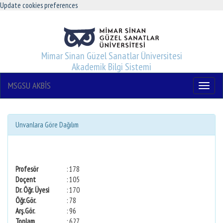
Update cookies preferences
Mimar Sinan Güzel Sanatlar Üniversitesi
Akademik Bilgi Sistemi
MSGSU AKBİS
Menu
Unvanlara Göre Dağılım
Profesör
: 178
Doçent
: 105
Dr. Öğr. Üyesi
: 170
Öğr.Gör.
: 78
Arş.Gör.
: 96
Toplam
: 627