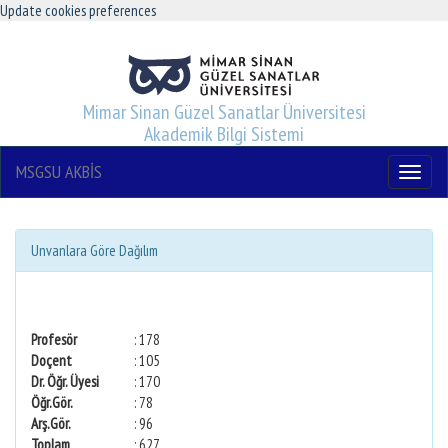
Update cookies preferences
Mimar Sinan Güzel Sanatlar Üniversitesi
Akademik Bilgi Sistemi
MSGSU AKBİS
Menu
Unvanlara Göre Dağılım
Profesör
: 178
Doçent
: 105
Dr. Öğr. Üyesi
: 170
Öğr.Gör.
: 78
Arş.Gör.
: 96
Toplam
: 627