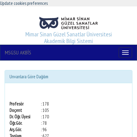
Update cookies preferences
Mimar Sinan Güzel Sanatlar Üniversitesi
Akademik Bilgi Sistemi
MSGSU AKBİS
Menu
Unvanlara Göre Dağılım
Profesör
: 178
Doçent
: 105
Dr. Öğr. Üyesi
: 170
Öğr.Gör.
: 78
Arş.Gör.
: 96
Toplam
: 627