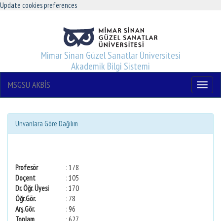
Update cookies preferences
Mimar Sinan Güzel Sanatlar Üniversitesi
Akademik Bilgi Sistemi
MSGSU AKBİS
Menu
Unvanlara Göre Dağılım
Profesör
: 178
Doçent
: 105
Dr. Öğr. Üyesi
: 170
Öğr.Gör.
: 78
Arş.Gör.
: 96
Toplam
: 627