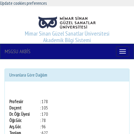
Update cookies preferences
Mimar Sinan Güzel Sanatlar Üniversitesi
Akademik Bilgi Sistemi
MSGSU AKBİS
Menu
Unvanlara Göre Dağılım
Profesör
: 178
Doçent
: 105
Dr. Öğr. Üyesi
: 170
Öğr.Gör.
: 78
Arş.Gör.
: 96
Toplam
: 627