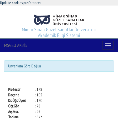
Update cookies preferences
Mimar Sinan Güzel Sanatlar Üniversitesi
Akademik Bilgi Sistemi
MSGSU AKBİS
Menu
Unvanlara Göre Dağılım
Profesör
: 178
Doçent
: 105
Dr. Öğr. Üyesi
: 170
Öğr.Gör.
: 78
Arş.Gör.
: 96
Toplam
: 627