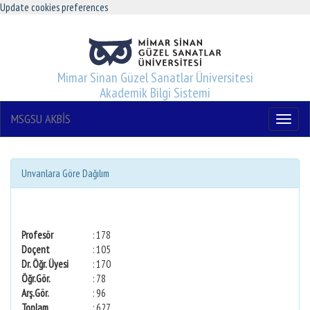
Update cookies preferences
Mimar Sinan Güzel Sanatlar Üniversitesi
Akademik Bilgi Sistemi
MSGSU AKBİS
Menu
Unvanlara Göre Dağılım
Profesör
: 178
Doçent
: 105
Dr. Öğr. Üyesi
: 170
Öğr.Gör.
: 78
Arş.Gör.
: 96
Toplam
: 627