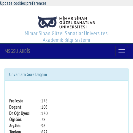
Update cookies preferences
Mimar Sinan Güzel Sanatlar Üniversitesi
Akademik Bilgi Sistemi
MSGSU AKBİS
Menu
Unvanlara Göre Dağılım
Profesör
: 178
Doçent
: 105
Dr. Öğr. Üyesi
: 170
Öğr.Gör.
: 78
Arş.Gör.
: 96
Toplam
: 627