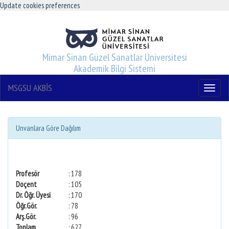
Update cookies preferences
Mimar Sinan Güzel Sanatlar Üniversitesi
Akademik Bilgi Sistemi
MSGSU AKBİS
Menu
Unvanlara Göre Dağılım
Profesör
: 178
Doçent
: 105
Dr. Öğr. Üyesi
: 170
Öğr.Gör.
: 78
Arş.Gör.
: 96
Toplam
: 627