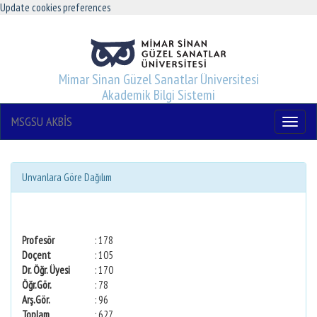
Update cookies preferences
Mimar Sinan Güzel Sanatlar Üniversitesi
Akademik Bilgi Sistemi
MSGSU AKBİS
Menu
Unvanlara Göre Dağılım
Profesör
: 178
Doçent
: 105
Dr. Öğr. Üyesi
: 170
Öğr.Gör.
: 78
Arş.Gör.
: 96
Toplam
: 627