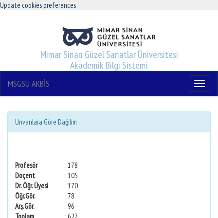
Update cookies preferences
Mimar Sinan Güzel Sanatlar Üniversitesi
Akademik Bilgi Sistemi
MSGSU AKBİS
Menu
Unvanlara Göre Dağılım
Profesör
: 178
Doçent
: 105
Dr. Öğr. Üyesi
: 170
Öğr.Gör.
: 78
Arş.Gör.
: 96
Toplam
: 627