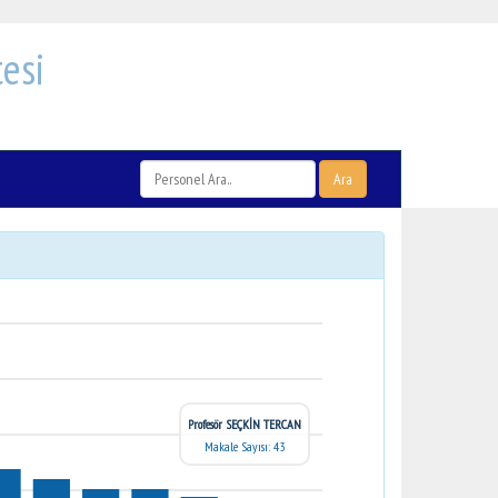
esi
Ara
Profesör SEÇKİN TERCAN
Makale Sayısı: 43