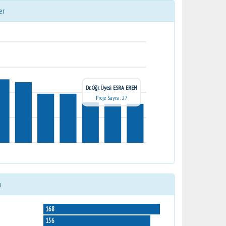
er
Dr. Öğr. Üyesi ESRA EREN
Proje Sayısı: 27
ı
168
156