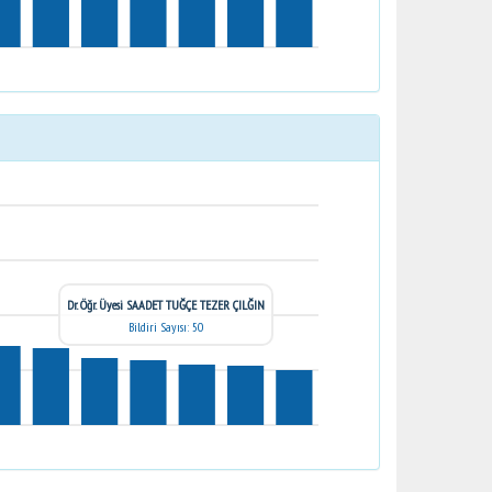
Dr. Öğr. Üyesi SAADET TUĞÇE TEZER ÇILĞIN
Bildiri Sayısı: 50