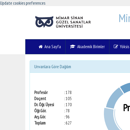
Update cookies preferences
Mi
Ana Sayfa
Akademik Birimler
Yöksis V
Unvanlara Göre Dağılım
Profesör
: 178
Doçent
: 105
P
Dr. Öğr. Üyesi
: 170
Öğr.Gör.
: 78
Arş.Gör.
: 96
Toplam
: 627