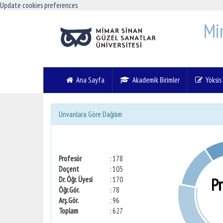
Update cookies preferences
Mi
Ana Sayfa
Akademik Birimler
Yöksis V
Unvanlara Göre Dağılım
Profesör
: 178
Doçent
: 105
P
Dr. Öğr. Üyesi
: 170
Öğr.Gör.
: 78
Arş.Gör.
: 96
Toplam
: 627