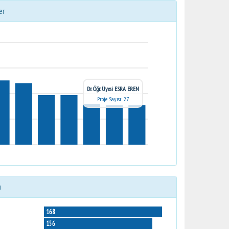
er
Dr. Öğr. Üyesi ESRA EREN
Proje Sayısı: 27
ı
168
156