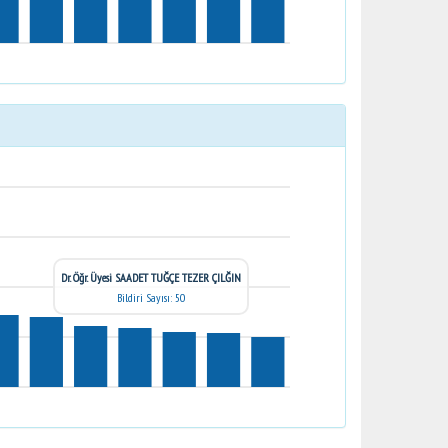
Dr. Öğr. Üyesi SAADET TUĞÇE TEZER ÇILĞIN
Bildiri Sayısı: 50