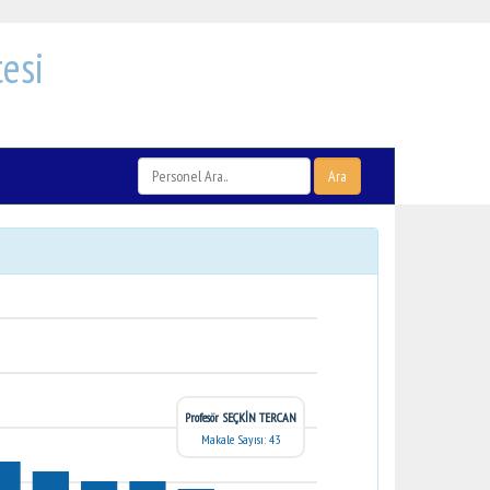
esi
Ara
Profesör SEÇKİN TERCAN
Makale Sayısı: 43