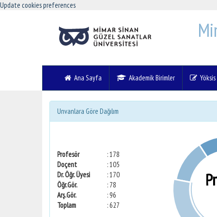
Update cookies preferences
Mi
Ana Sayfa
Akademik Birimler
Yöksis V
Unvanlara Göre Dağılım
Profesör
: 178
Doçent
: 105
P
Dr. Öğr. Üyesi
: 170
Öğr.Gör.
: 78
Arş.Gör.
: 96
Toplam
: 627