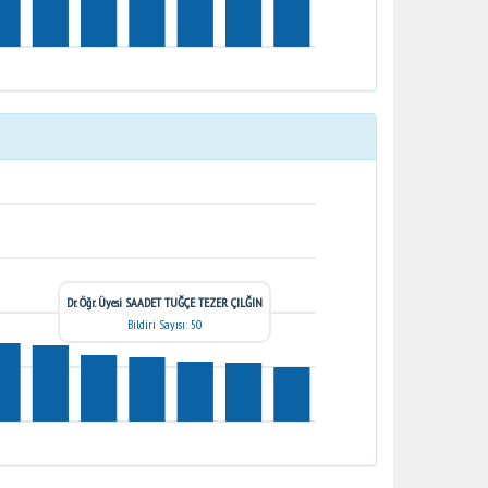
Dr. Öğr. Üyesi SAADET TUĞÇE TEZER ÇILĞIN
Bildiri Sayısı: 50