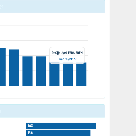
er
Dr. Öğr. Üyesi ESRA EREN
Proje Sayısı: 27
ı
168
156