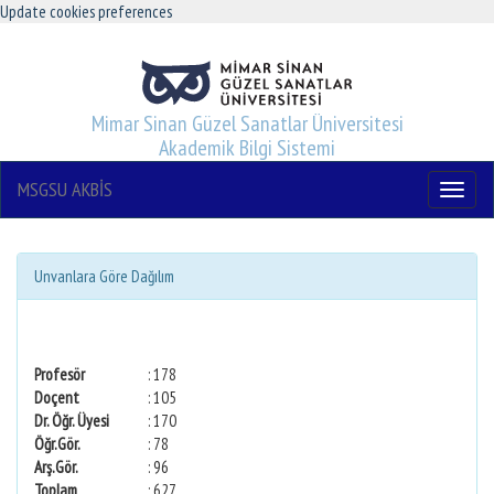
Update cookies preferences
Mimar Sinan Güzel Sanatlar Üniversitesi
Akademik Bilgi Sistemi
MSGSU AKBİS
Menu
Unvanlara Göre Dağılım
Profesör
: 178
Doçent
: 105
Dr. Öğr. Üyesi
: 170
Öğr.Gör.
: 78
Arş.Gör.
: 96
Toplam
: 627