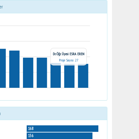
er
Dr. Öğr. Üyesi ESRA EREN
Proje Sayısı: 27
ı
168
156