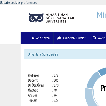
Update cookies preferences
Mi
Ana Sayfa
Akademik Birimler
Yöksis V
Unvanlara Göre Dağılım
Profesör
: 178
Doçent
: 105
P
Dr. Öğr. Üyesi
: 170
Öğr.Gör.
: 78
Arş.Gör.
: 96
Toplam
: 627