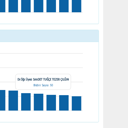
Dr. Öğr. Üyesi SAADET TUĞÇE TEZER ÇILĞIN
Bildiri Sayısı: 50