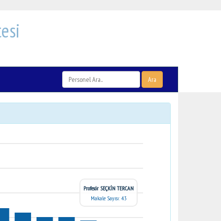
esi
Ara
Profesör SEÇKİN TERCAN
Makale Sayısı: 43