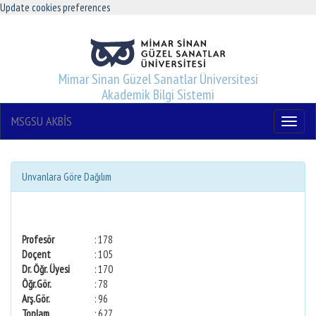
Update cookies preferences
Mimar Sinan Güzel Sanatlar Üniversitesi
Akademik Bilgi Sistemi
MSGSU AKBİS
Menu
Unvanlara Göre Dağılım
Profesör
: 178
Doçent
: 105
Dr. Öğr. Üyesi
: 170
Öğr.Gör.
: 78
Arş.Gör.
: 96
Toplam
: 627