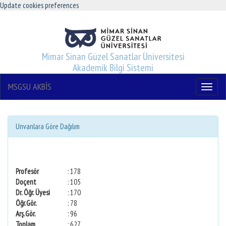
Update cookies preferences
Mimar Sinan Güzel Sanatlar Üniversitesi
Akademik Bilgi Sistemi
MSGSU AKBİS
Menu
Unvanlara Göre Dağılım
Profesör
: 178
Doçent
: 105
Dr. Öğr. Üyesi
: 170
Öğr.Gör.
: 78
Arş.Gör.
: 96
Toplam
: 627