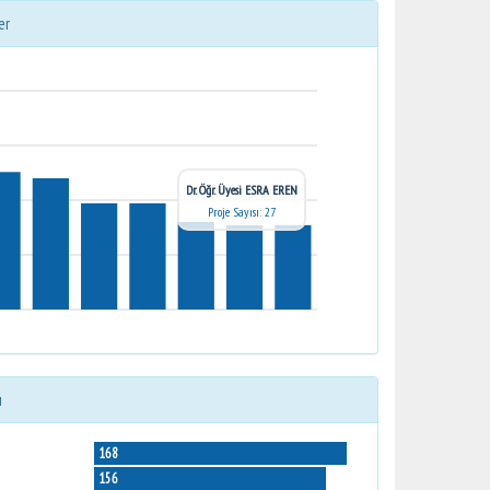
er
Dr. Öğr. Üyesi ESRA EREN
Proje Sayısı: 27
ı
168
156