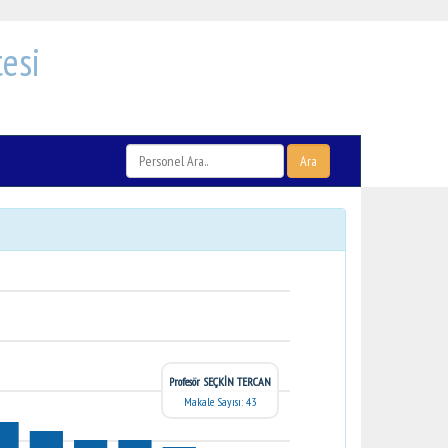
esi
Ara
Profesör SEÇKİN TERCAN
Makale Sayısı: 43