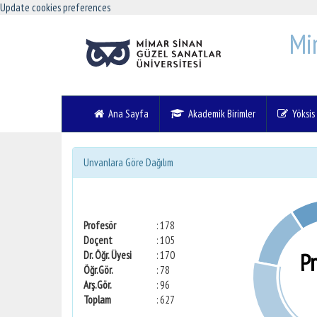
Update cookies preferences
Mi
Ana Sayfa
Akademik Birimler
Yöksis V
Unvanlara Göre Dağılım
Profesör
: 178
Doçent
: 105
P
Dr. Öğr. Üyesi
: 170
Öğr.Gör.
: 78
Arş.Gör.
: 96
Toplam
: 627