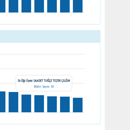
Dr. Öğr. Üyesi SAADET TUĞÇE TEZER ÇILĞIN
Bildiri Sayısı: 50