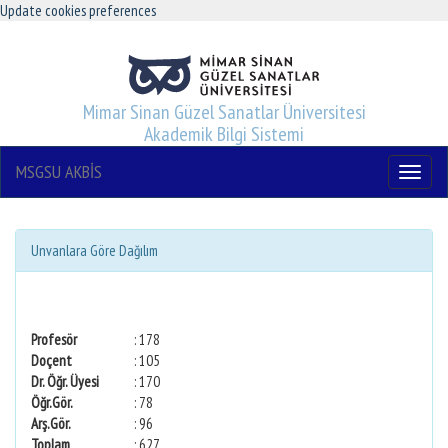
Update cookies preferences
Mimar Sinan Güzel Sanatlar Üniversitesi
Akademik Bilgi Sistemi
MSGSU AKBİS
Menu
Unvanlara Göre Dağılım
Profesör
: 178
Doçent
: 105
Dr. Öğr. Üyesi
: 170
Öğr.Gör.
: 78
Arş.Gör.
: 96
Toplam
: 627