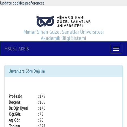
Update cookies preferences
Mimar Sinan Güzel Sanatlar Üniversitesi
Akademik Bilgi Sistemi
MSGSU AKBİS
Menu
Unvanlara Göre Dağılım
Profesör
: 178
Doçent
: 105
Dr. Öğr. Üyesi
: 170
Öğr.Gör.
: 78
Arş.Gör.
: 96
Toplam
: 627