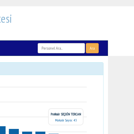
esi
Ara
Profesör SEÇKİN TERCAN
Makale Sayısı: 43