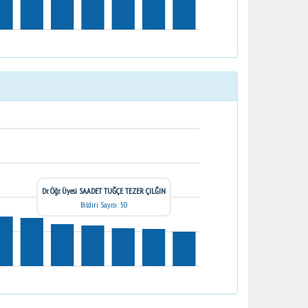
Dr. Öğr. Üyesi SAADET TUĞÇE TEZER ÇILĞIN
Bildiri Sayısı: 50