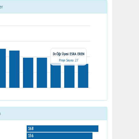
er
Dr. Öğr. Üyesi ESRA EREN
Proje Sayısı: 27
ı
168
156