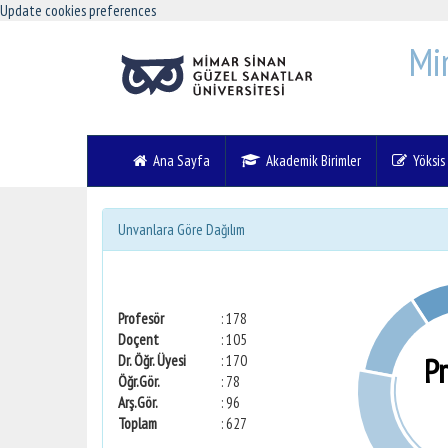
Update cookies preferences
Mi
Ana Sayfa
Akademik Birimler
Yöksis V
Unvanlara Göre Dağılım
Profesör
: 178
Doçent
: 105
P
Dr. Öğr. Üyesi
: 170
Öğr.Gör.
: 78
Arş.Gör.
: 96
Toplam
: 627