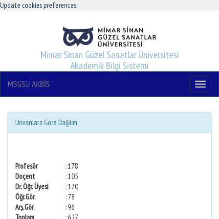
Update cookies preferences
Mimar Sinan Güzel Sanatlar Üniversitesi
Akademik Bilgi Sistemi
MSGSU AKBİS
Menu
Unvanlara Göre Dağılım
Profesör
: 178
Doçent
: 105
Dr. Öğr. Üyesi
: 170
Öğr.Gör.
: 78
Arş.Gör.
: 96
Toplam
: 627