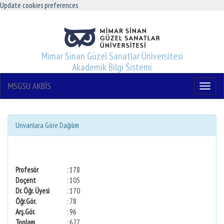
Update cookies preferences
Mimar Sinan Güzel Sanatlar Üniversitesi
Akademik Bilgi Sistemi
MSGSU AKBİS
Menu
Unvanlara Göre Dağılım
Profesör
: 178
Doçent
: 105
Dr. Öğr. Üyesi
: 170
Öğr.Gör.
: 78
Arş.Gör.
: 96
Toplam
: 627