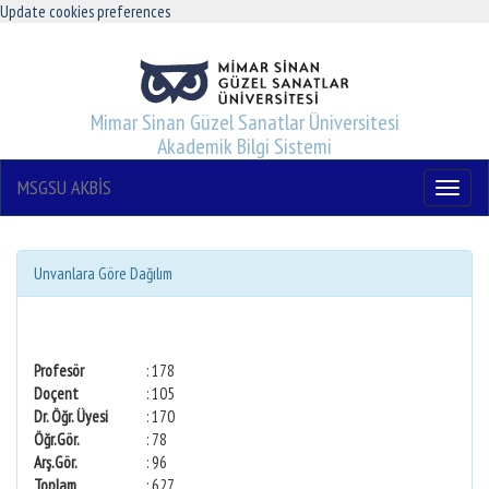
Update cookies preferences
Mimar Sinan Güzel Sanatlar Üniversitesi
Akademik Bilgi Sistemi
MSGSU AKBİS
Menu
Unvanlara Göre Dağılım
Profesör
: 178
Doçent
: 105
Dr. Öğr. Üyesi
: 170
Öğr.Gör.
: 78
Arş.Gör.
: 96
Toplam
: 627