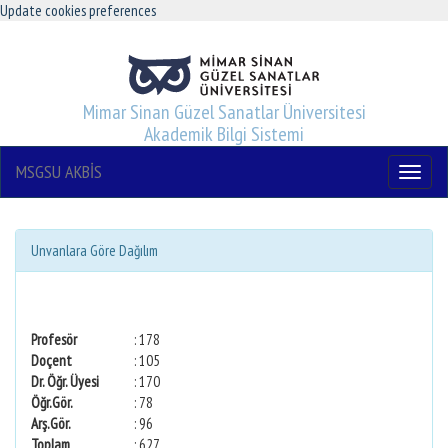
Update cookies preferences
Mimar Sinan Güzel Sanatlar Üniversitesi
Akademik Bilgi Sistemi
MSGSU AKBİS
Menu
Unvanlara Göre Dağılım
Profesör
: 178
Doçent
: 105
Dr. Öğr. Üyesi
: 170
Öğr.Gör.
: 78
Arş.Gör.
: 96
Toplam
: 627