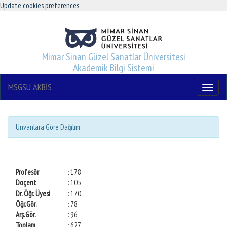
Update cookies preferences
Mimar Sinan Güzel Sanatlar Üniversitesi
Akademik Bilgi Sistemi
MSGSU AKBİS
Menu
Unvanlara Göre Dağılım
Profesör
: 178
Doçent
: 105
Dr. Öğr. Üyesi
: 170
Öğr.Gör.
: 78
Arş.Gör.
: 96
Toplam
: 627